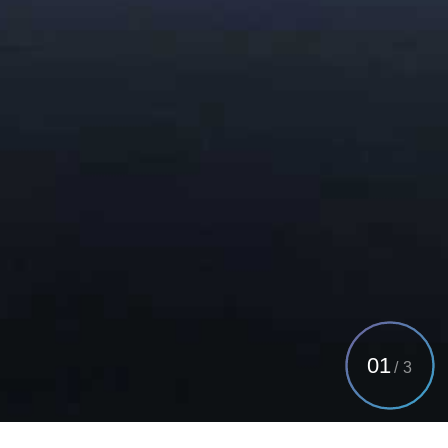
01
/
3